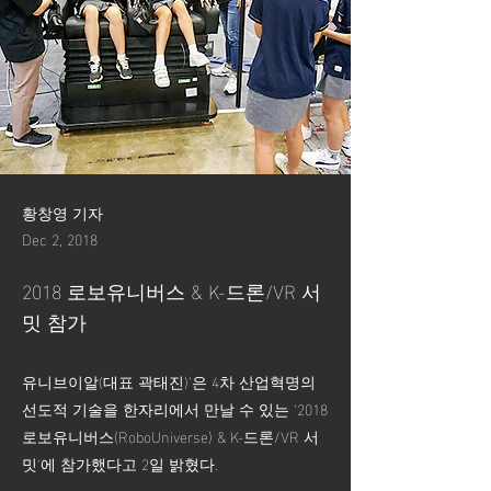
황창영 기자
Dec 2, 2018
2018 로보유니버스 & K-드론/VR 서
밋 참가
유니브이알(대표 곽태진)’은 4차 산업혁명의
선도적 기술을 한자리에서 만날 수 있는 ‘2018
로보유니버스(RoboUniverse) & K-드론/VR 서
밋'에 참가했다고 2일 밝혔다.